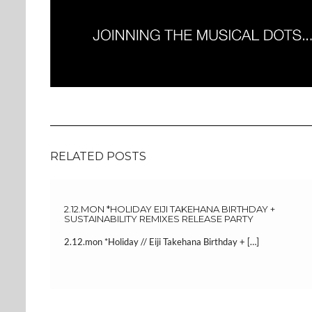
RELATED POSTS
2.12.MON *HOLIDAY EIJI TAKEHANA BIRTHDAY +
SUSTAINABILITY REMIXES RELEASE PARTY
2.12.mon *Holiday // Eiji Takehana Birthday + […]