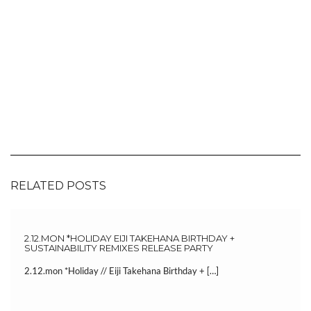
RELATED POSTS
2.12.MON *HOLIDAY EIJI TAKEHANA BIRTHDAY +
SUSTAINABILITY REMIXES RELEASE PARTY
2.12.mon *Holiday // Eiji Takehana Birthday + […]