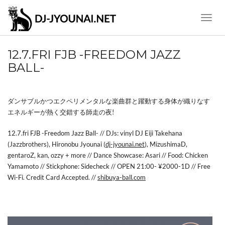
Toggle
Naviga
12.7.FRI FJB -FREEDOM JAZZ
BALL-
ダンサブルかつエクペリメンタルな楽曲群と躍動する身体が織りなす
エネルギーが熱く交錯する師走の夜!
12.7.fri FJB -Freedom Jazz Ball- // DJs: vinyl DJ Eiji Takehana
(Jazzbrothers), Hironobu Jyounai (
dj-jyounai.net
), MizushimaD,
gentaroZ, kan, ozzy + more // Dance Showcase: Asari // Food: Chicken
Yamamoto // Stickphone: Sidecheck // OPEN 21:00- ¥2000-1D // Free
Wi-Fi. Credit Card Accepted. //
shibuya-ball.com