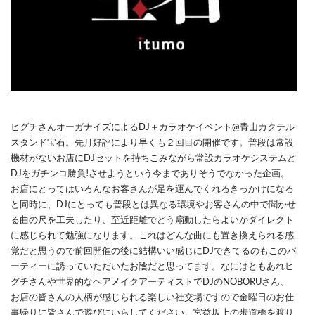
ヒグチさんオーガナイズによるDJ＋カラオケイベント@青山カクテル
スタンド宝石。先月好評により早くも２回目の開催です。普段は常設
機材がないお店にDJセットを持ちこみながら常設カラオケシステムと
DJをガチンコ勝負!させようという今までありそうでなかった企画。
お店にとってはいろんなお客さんが足を運んでくれるきっかけになる
と同時に、DJにとっても普段とは異なる環境やお客さんの中で聞かせ
る曲の尺を工夫したり、至近距離でどう扇動したらよいかダイレクト
に感じられて勉強になります。これはどんな曲にも置き換えられる感
覚だと思うので前回開催の後に結構いい感じにDJできてるのもこのパ
ーティーに誘っていただいたお陰だと思ってます。なにはともあれヒ
グチさんや世界的なヘアメイクアーティストでDJのNOBORUさん、
お店の皆さんの人柄が感じられる楽しい社交場ですので金曜日のお仕
事帰りに皆さんで遊びにいらしてください。宮益坂上の歩道橋を渡り