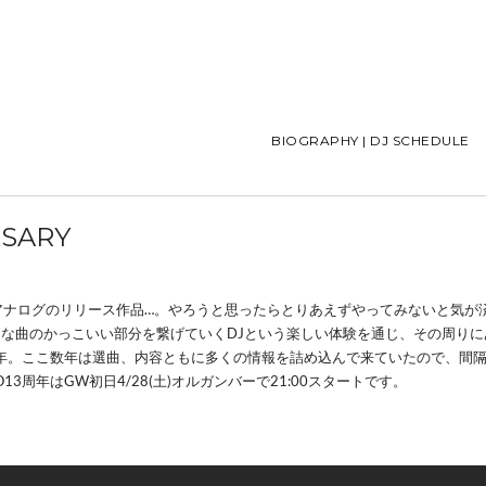
BIOGRAPHY | DJ SCHEDULE
RSARY
やアナログのリリース作品…。やろうと思ったらとりあえずやってみないと気
な曲のかっこいい部分を繋げていくDJという楽しい体験を通じ、その周りに
13年。ここ数年は選曲、内容ともに多くの情報を詰め込んで来ていたので、間
周年はGW初日4/28(土)オルガンバーで21:00スタートです。