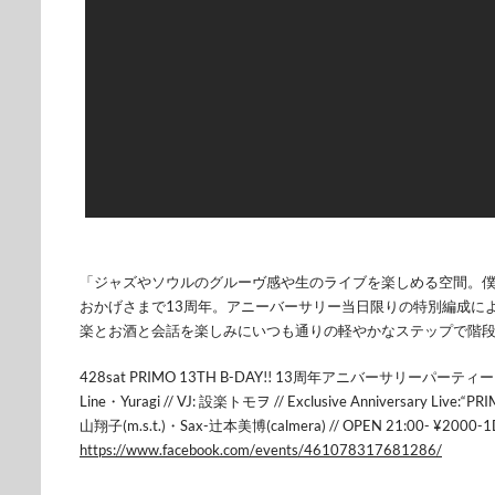
「ジャズやソウルのグルーヴ感や生のライブを楽しめる空
間。
おかげさまで13周年
。アニーバーサリー当日限りの特別編成に
楽とお酒と会話を楽しみにいつも通りの軽やかな
ステップで階
428sat PRIMO 13TH B-DAY!! 13周年アニバーサリーパーティー /
Line・Yuragi // VJ: 設楽トモヲ //
Exclusive Anniversary Live:“
山翔子(m.s.t
.)・Sax-辻本美博(calmera) // OPEN 21:00- ¥2000-
https://www.facebook.com/
events/461078317681286/