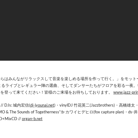
僕らはみんながリラックスして音楽を楽しめる場所を
作って行く。」をモットー
よるライブとレ
ギュラー陣の選曲、そしてダンサーたちがフロアを彩る一
夜。
段を登って来てください！皆様のご来場をお
待ちしております。
www.jazz-pri
/ DJs: 城内宏信(
dj-jyounai.net
)・vinylDJ 竹花英二(Jazzbrothers)・高橋雄
PRIMO & The Sounds of Togetherness”:b-カワイヒデヒロ(fox capture plan)・ds
1D+MixCD //
organ-b.net