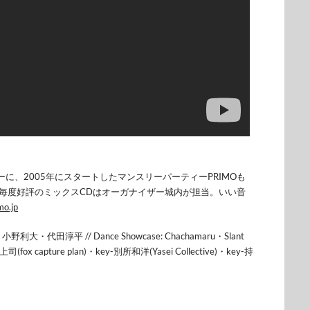
に、2005年にスタートした
マンスリーパーティーPRIMOも
毎度好評のミックスCDはオーガナイザー城内が担当
。いい音
mo.jp
太・小野
利大・代田淳平 // Dance Showcase: Chachamaru・Slant
-井上司(fox capture plan)・key-別所和洋(Yasei Collective)・key-持