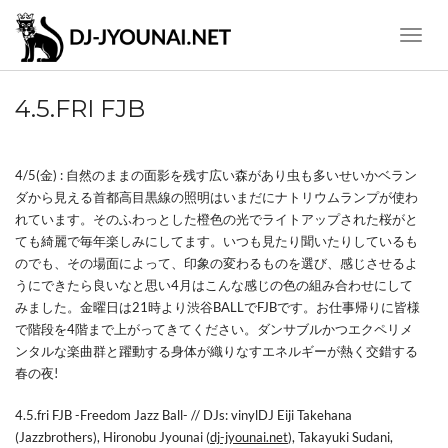
Toggle
Naviga
4.5.FRI FJB
4/5(金) : 自然のままの面影を残す広い森があり虫も多いせいかベラン
ダから見える首都高目黒線の照明はいまだにナトリウムランプが使わ
れています。そのふわっとした橙色の光でライトアップされた桜がと
ても綺麗で毎年楽しみにしてます。いつも見たり聞いたりしているも
のでも、その場面によって、印象の変わるものを選び、感じさせるよ
うにできたら良いなと思い4月はこんな感じの色の組み合わせにして
みました。金曜日は21時より渋谷BALLでFJBです。お仕事帰りに皆様
で階段を4階まで上がってきてください。ダンサブルかつエクペリメ
ンタルな楽曲群と躍動する身体が織りなすエネルギーが熱く交錯する
春の夜!
4.5.fri FJB -Freedom Jazz Ball- // DJs: vinylDJ Eiji Takehana
(Jazzbrothers), Hironobu Jyounai (
dj-jyounai.net
), Takayuki Sudani,