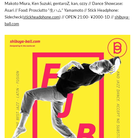
Makoto Miura, Ken Suzuki, gentaroZ, kan, ozzy // Dance Showcase:
Asari // Food: Prosciutto “生ハム” Yamamoto // Stick Headphone:
Sidecheck(
stickheadphone.com
) // OPEN 21:00- ¥2000-1D //
shibuya-
ball.com