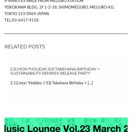
4-MINUTES WALK FROM MEGURO STATION
YOKOKAWA BLDG. 1F 1-2-18, SHIMOMEGURO, MEGURO-KU,
TOKYO 153-0064 JAPAN
TEL:03-6417-9158
RELATED POSTS
2.12.MON *HOLIDAY EIJI TAKEHANA BIRTHDAY +
SUSTAINABILITY REMIXES RELEASE PARTY
2.12.mon *Holiday // Eiji Takehana Birthday + […]