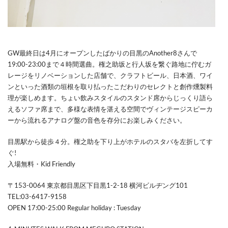
GW最終日は4月にオープンしたばかりの目黒のAnother8さんで
19:00-23:00まで４時間選曲。権之助坂と行人坂を繋ぐ路地に佇むガ
レージをリノベーションした店舗で、クラフトビール、日本酒、ワイ
ンといった酒類の垣根を取り払ったこだわりのセレクトと創作燻製料
理が楽しめます。ちょい飲みスタイルのスタンド席からじっくり語ら
えるソファ席まで、多様な表情を湛える空間でヴィンテージスピーカ
ーから流れるアナログ盤の音色を存分にお楽しみください。
目黒駅から徒歩４分。権之助を下り上がホテルのスタバを左折してす
ぐ!
入場無料・Kid Friendly
〒153-0064 東京都目黒区下目黒1-2-18 横河ビルヂング101
TEL:03-6417-9158
OPEN 17:00-25:00 Regular holiday : Tuesday