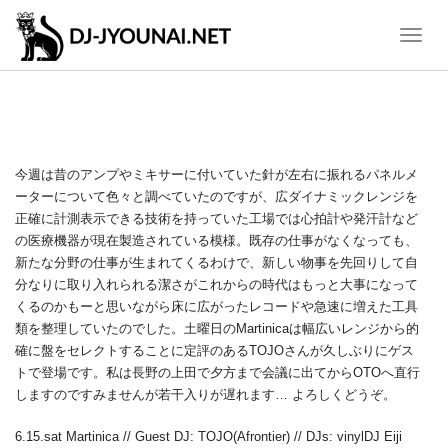
Toggle
Naviga
6.15.SAT MARTINICA
今週は昔のアンプやミキサーに付いていた針が左右に振れるパネルメ
ーターについて色々と調べていたのですが、広ダイナミックレンジを
正確に計測表示できる技術を持っていた工場では心拍計や発汗計など
の医療機器が現在製造されている模様。既存の仕事がなくなっても、
新たな分野の仕事が生まれてくるわけで、新しい物事を先回りして自
分なりに取り入れられる潔さがこれからの時代はもっと大事になって
くるのかもーと思いながら床に広がったレコードや急速に増えた工具
類を整理していたのでした。土曜日のMartinicaは幅広いレンジから的
確に盤をセレクトすることに定評のあるTOJOさんが久しぶりにゲス
トで登場です。私は長野の上田で夕方まで会議に出てからOTOへ直行
しますのですみませんが若干入りが遅れます… よろしくどうぞ。
6.15.sat Martinica // Guest DJ: TOJO(Afrontier) // DJs: vinylDJ Eiji