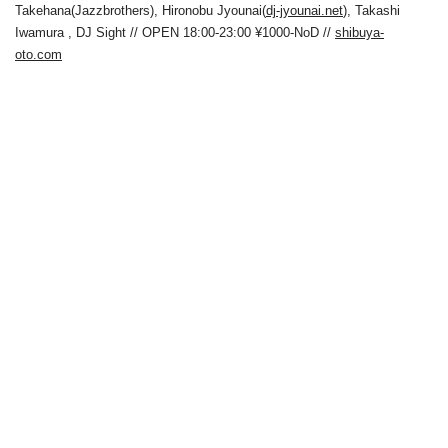
Takehana(Jazzbrothers), Hironobu Jyounai(
dj-jyounai.net
), Takashi
Iwamura , DJ Sight // OPEN 18:00-23:00 ¥1000-NoD //
shibuya-
oto.com