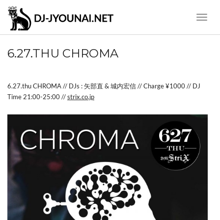
Toggle
Naviga
6.27.THU CHROMA
6.27.thu CHROMA // DJs : 矢部直 & 城内宏信 // Charge ¥1000 // DJ
Time 21:00-25:00 //
strix.co.jp