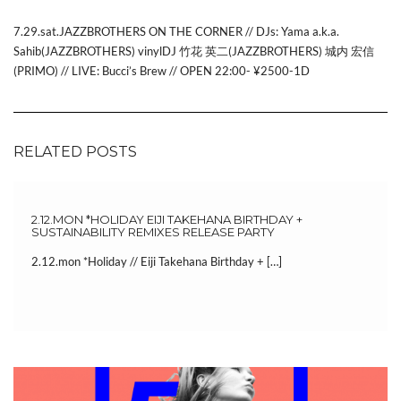
7.29.sat.JAZZBROTHERS ON THE CORNER // DJs: Yama a.k.a.
Sahib(JAZZBROTHERS) vinylDJ 竹花 英二(JAZZBROTHERS) 城内 宏信
(PRIMO) // LIVE: Bucci’s Brew // OPEN 22:00- ¥2500-1D
RELATED POSTS
2.12.MON *HOLIDAY EIJI TAKEHANA BIRTHDAY +
SUSTAINABILITY REMIXES RELEASE PARTY
2.12.mon *Holiday // Eiji Takehana Birthday + […]