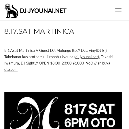
Toggle
Naviga
8.17.SAT MARTINICA
8.17.sat Martinica // Guest DJ: Mofongo Ito // DJs: vinylDJ Eiji
Takehana(Jazzbrothers), Hironobu Jyounai(
dj-jyounai.net
), Takashi
Iwamura, DJ Sight // OPEN 18:00-23:00 ¥1000-NoD //
shibuya-
oto.com