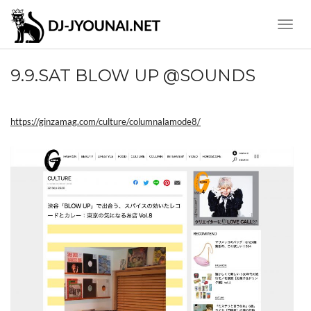
Toggle
Naviga
9.9.SAT BLOW UP @SOUNDS
https://ginzamag.com/culture/columnalamode8/