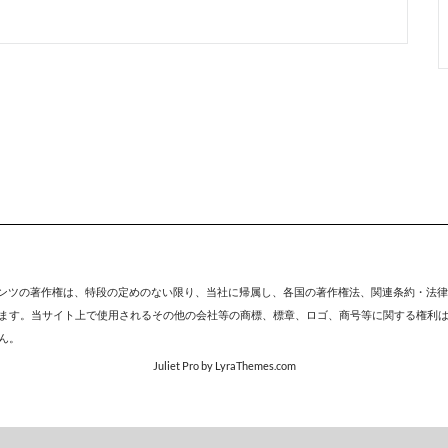
テンツの著作権は、特段の定めのない限り、
当社
に帰属し、各国の著作権法、関連条約・法律
ます。当サイト上で使用されるその他の会社等の商標、標章、ロゴ、商号等に関する権利
ん。
Juliet Pro
by LyraThemes.com