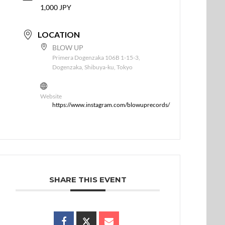
1,000 JPY
LOCATION
BLOW UP
Primera Dogenzaka 106B 1-15-3,
Dogenzaka, Shibuya-ku, Tokyo
Website
https://www.instagram.com/blowuprecords/
SHARE THIS EVENT