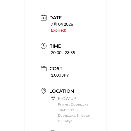
DATE
7月 04 2026
Expired!
TIME
20:00 - 23:55
COST
1,000 JPY
LOCATION
BLOW UP
Primera Dogenzaka
106B 1-15-3,
Dogenzaka, Shibuya-
ku, Tokyo