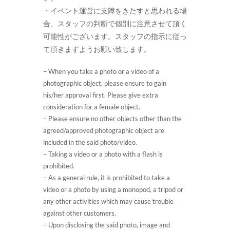
・イベント運営に支障をきたすと思われる場
合、スタッフの判断で個別に注意させて頂く
可能性がございます。スタッフの指示に従っ
て頂きますようお願い致します。
– When you take a photo or a video of a
photographic object, please ensure to gain
his/her approval first. Please give extra
consideration for a female object.
– Please ensure no other objects other than the
agreed/approved photographic object are
included in the said photo/video.
– Taking a video or a photo with a flash is
prohibited.
– As a general rule, it is prohibited to take a
video or a photo by using a monopod, a tripod or
any other activities which may cause trouble
against other customers.
– Upon disclosing the said photo, image and