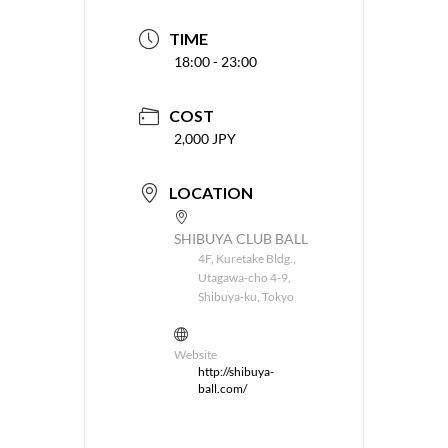
TIME
18:00 - 23:00
COST
2,000 JPY
LOCATION
SHIBUYA CLUB BALL
4F, Kuretake Bldg.,
Utagawa-cho 4-9,
Shibuya-ku, Tokyo
Website
http://shibuya-
ball.com/