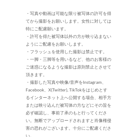
・写真や動画は可能な限り被写体の許可を得
てから撮影をお願いします。女性に対しては
特にご配慮願います。
・許可を得た被写体以外の方が映り込まない
ようにご配慮をお願いします。
・フラッシュを使用した撮影は禁止です。
・一脚・三脚等を用いるなど、他のお客様の
ご迷惑になるような撮影は原則禁止とさせて
頂きます。
・撮影した写真や映像/音声をInstagram、
Facebook、X(Twitter), TikTokをはじめとす
るインターネット上へ公開する場合、相手方
または映り込んだ被写体の方などにその旨を
必ず確認し、事前了承のもと行ってくださ
い。無断でアップロードされますと肖像権侵
害の恐れがございます。十分にご配慮くださ
い。