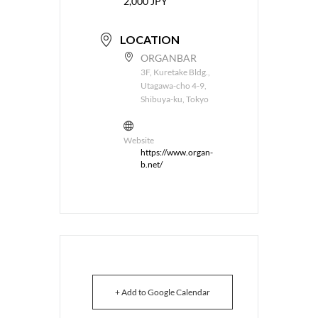
2,000 JPY
LOCATION
ORGANBAR
3F, Kuretake Bldg.,
Utagawa-cho 4-9,
Shibuya-ku, Tokyo
Website
https://www.organ-
b.net/
+ Add to Google Calendar