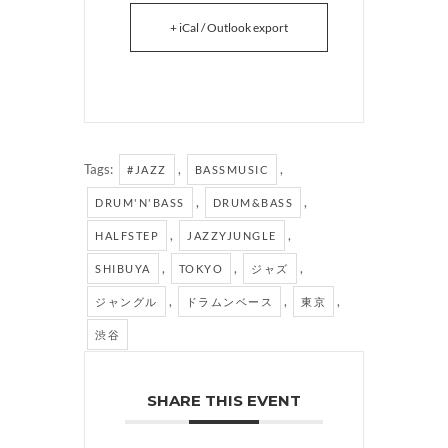
+ iCal / Outlook export
Tags:
,
,
#JAZZ
BASSMUSIC
,
,
DRUM'N'BASS
DRUM&BASS
,
,
HALFSTEP
JAZZYJUNGLE
,
,
,
SHIBUYA
TOKYO
ジャズ
,
,
,
ジャングル
ドラムンベース
東京
渋谷
SHARE THIS EVENT