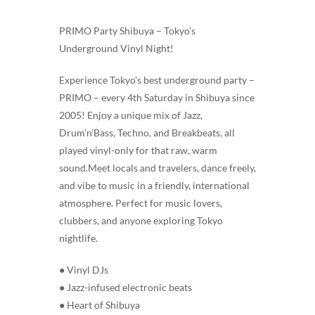
PRIMO Party Shibuya – Tokyo’s
Underground Vinyl Night!
Experience Tokyo’s best underground party –
PRIMO – every 4th Saturday in Shibuya since
2005! Enjoy a unique mix of Jazz,
Drum’n’Bass, Techno, and Breakbeats, all
played vinyl-only for that raw, warm
sound.Meet locals and travelers, dance freely,
and vibe to music in a friendly, international
atmosphere. Perfect for music lovers,
clubbers, and anyone exploring Tokyo
nightlife.
● Vinyl DJs
● Jazz-infused electronic beats
● Heart of Shibuya