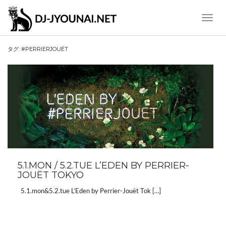
Toggle
Naviga
タグ:
#PERRIERJOUËT
5.1.MON / 5.2.TUE L’EDEN BY PERRIER-
JOUËT TOKYO
5.1.mon&5.2.tue L’Eden by Perrier-Jouët Tok […]