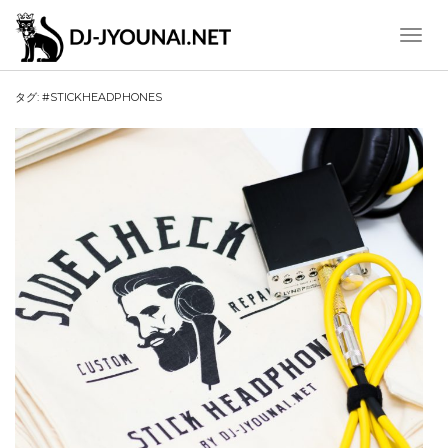
Toggle
Naviga
タグ:
#STICKHEADPHONES