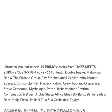
Hironobu Jyounai selects 15 PRIMO classics from “JAZZ MEETS
EUROPE”(ISBN-978-4907276645) feat… Double Image, Mahagon,
Ben & The Platano Group, Ray Stephen and His Matumbo, Mount
Everest, Corpus Quintet, Frederic Rabold Crew, Fabiano Orquestra,
Steve Grossman, Mythologie, Peter Herbolzheimer Rhythm
Combination & Brass, Archie Shepp ‎Attica Blues Big Band, Benny Bailey,
Bent Jadig, Piero Umiliani E La Sua Orchestra. Enjoy!
DJ出演依頼、制作依頼、アナログ盤の購入はこちらより