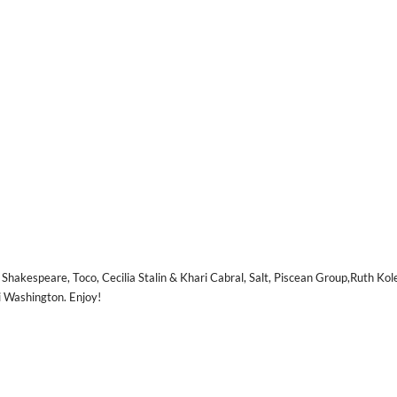
Shakespeare, Toco, Cecilia Stalin & Khari Cabral, Salt, Piscean Group,Ruth Ko
i Washington. Enjoy!