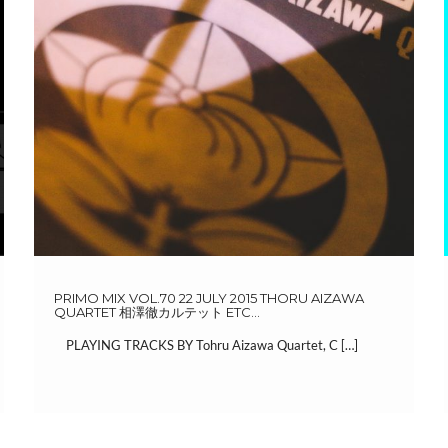
PRIMO MIX VOL.70 22 JULY 2015 THORU AIZAWA
QUARTET 相澤徹カルテット ETC…
PLAYING TRACKS BY Tohru Aizawa Quartet, C […]